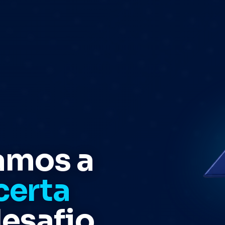
amos a
certa
desafio